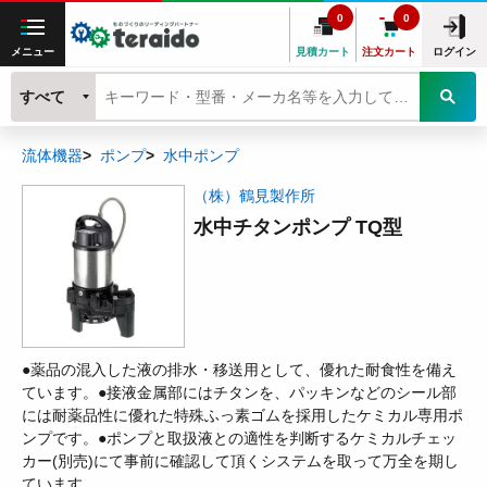
0
0
メニュー
見積カート
注文カート
ログイン
すべて
流体機器
ポンプ
水中ポンプ
（株）鶴見製作所
水中チタンポンプ TQ型
●薬品の混入した液の排水・移送用として、優れた耐食性を備え
ています。●接液金属部にはチタンを、パッキンなどのシール部
には耐薬品性に優れた特殊ふっ素ゴムを採用したケミカル専用ポ
ンプです。●ポンプと取扱液との適性を判断するケミカルチェッ
カー(別売)にて事前に確認して頂くシステムを取って万全を期し
ています。