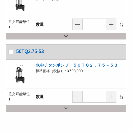
注文可能単位
数量
台
1
50TQ2.75-53
水中チタンポンプ ５０ＴＱ２．７５－５３
標準価格（税抜）：
¥598,000
注文可能単位
数量
台
1