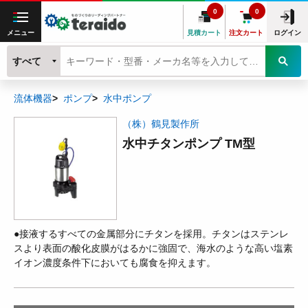
0
0
メニュー
見積カート
注文カート
ログイン
すべて
流体機器
ポンプ
水中ポンプ
（株）鶴見製作所
水中チタンポンプ TM型
●接液するすべての金属部分にチタンを採用。チタンはステンレ
スより表面の酸化皮膜がはるかに強固で、海水のような高い塩素
イオン濃度条件下においても腐食を抑えます。