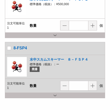
標準価格（税抜）：
¥500,000
注文可能単位
数量
個
1
8-FSP4
水中スカムスキーマー ８－ＦＳＰ４
標準価格（税抜）：
ー
廃番
注文可能単位
数量
個
1