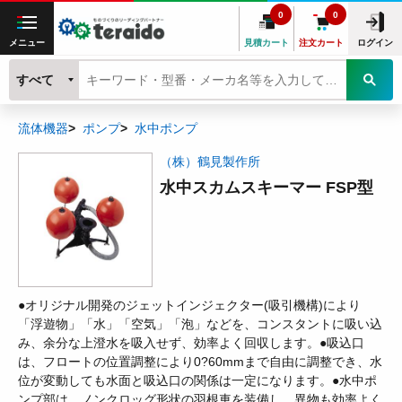
0
0
メニュー
見積カート
注文カート
ログイン
すべて
流体機器
ポンプ
水中ポンプ
（株）鶴見製作所
水中スカムスキーマー FSP型
●オリジナル開発のジェットインジェクター(吸引機構)により
「浮遊物」「水」「空気」「泡」などを、コンスタントに吸い込
み、余分な上澄水を吸入せず、効率よく回収します。●吸込口
は、フロートの位置調整により0?60mmまで自由に調整でき、水
位が変動しても水面と吸込口の関係は一定になります。●水中ポ
ンプ部は、ノンクロッグ形状の羽根車を装備し、異物も効率よく