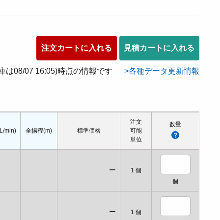
注文カートに入れる
見積カートに入れる
在庫は08/07 16:05)時点の情報です
各種データ更新情報
注文
数量
/min)
全揚程(m)
標準価格
可能
単位
ー
1
個
個
ー
1
個