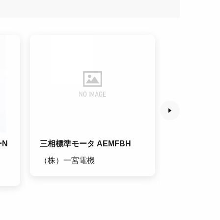
ーN
三相標準モータ AEMFBH
チューブス
（株）一宮電機
田中インポ
（株）