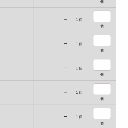
個
ー
1
個
個
ー
1
個
個
ー
1
個
個
ー
1
個
個
ー
1
個
個