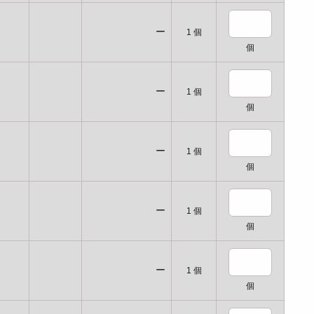
ー
1
個
個
ー
1
個
個
ー
1
個
個
ー
1
個
個
ー
1
個
個