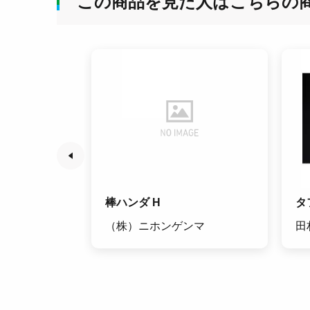
この商品を見た人はこちらの
SC
棒ハンダ H
タ
レット
（株）ニホンゲンマ
田