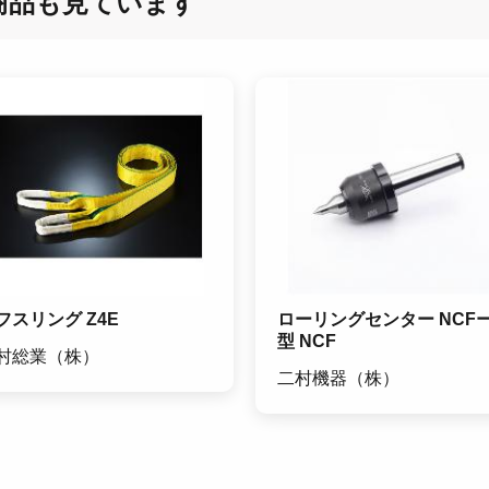
商品も見ています
フスリング Z4E
ローリングセンター NCF
型 NCF
村総業（株）
二村機器（株）