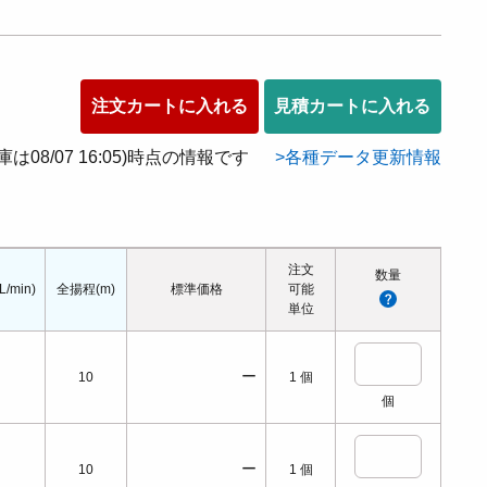
注文カートに入れる
見積カートに入れる
在庫は08/07 16:05)時点の情報です
各種データ更新情報
注文
数量
/min)
全揚程(m)
標準価格
可能
単位
ー
10
1
個
個
ー
10
1
個