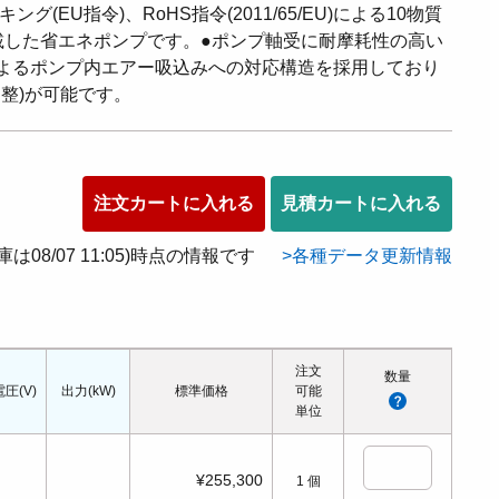
グ(EU指令)、RoHS指令(2011/65/EU)による10物質
搭載した省エネポンプです。●ポンプ軸受に耐摩耗性の高い
下によるポンプ内エアー吸込みへの対応構造を採用しており
整)が可能です。
注文カートに入れる
見積カートに入れる
在庫は08/07 11:05)時点の情報です
各種データ更新情報
注文
数量
圧(V)
出力(kW)
標準価格
可能
単位
¥255,300
1
個