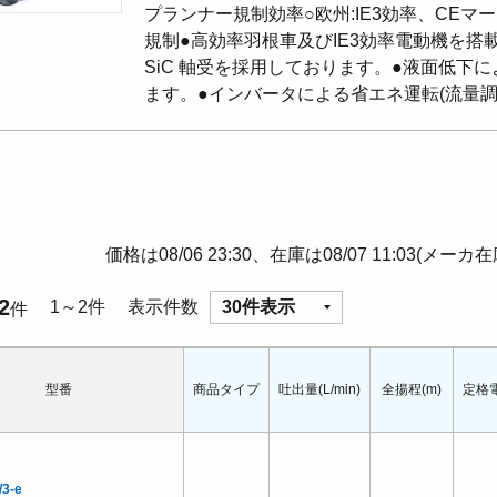
プランナー規制効率○欧州:IE3効率、CEマーキン
規制●高効率羽根車及びIE3効率電動機を
SiC 軸受を採用しております。●液面低
ます。●インバータによる省エネ運転(流量調
価格は08/06 23:30、在庫は08/07 11:03(メーカ
2
1～2件
表示件数
30件表示
件
型番
商品タイプ
吐出量(L/min)
全揚程(m)
定格電
/3-e