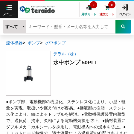
0
0
メニュー
見積カート
注文カート
ログイン
すべて
流体機器
ポンプ
水中ポンプ
テラル（株）
水中ポンプ 50PLT
●ポンプ部、電動機部の樹脂化、ステンレス化により、小型・軽
量を実現。取扱いや据え付けが容易。●接液部の樹脂・ステンレ
ス化により、錆によるトラブルを解消。●電動機保護装置内蔵型
で、過負荷、拘束、欠相による電動機焼損を防止。●軸封装置に
ダブルメカニカルシールを採用し、電動機内への浸水を防止。●
リミットロード特性で、過大流量による過負荷の心配はありませ