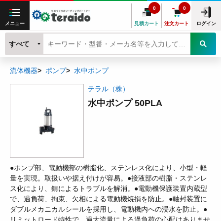
0
0
メニュー
見積カート
注文カート
ログイン
すべて
流体機器
ポンプ
水中ポンプ
テラル（株）
水中ポンプ 50PLA
●ポンプ部、電動機部の樹脂化、ステンレス化により、小型・軽
量を実現。取扱いや据え付けが容易。●接液部の樹脂・ステンレ
ス化により、錆によるトラブルを解消。●電動機保護装置内蔵型
で、過負荷、拘束、欠相による電動機焼損を防止。●軸封装置に
ダブルメカニカルシールを採用し、電動機内への浸水を防止。●
リミットロード特性で、過大流量による過負荷の心配はありませ