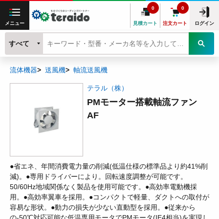
0
0
メニュー
見積カート
注文カート
ログイン
すべて
流体機器
送風機
軸流送風機
テラル（株）
PMモーター搭載軸流ファン
AF
●省エネ、年間消費電力量の削減(低温仕様の標準品より約41%削
減)。●専用ドライバーにより。回転速度調整が可能です。
50/60Hz地域関係なく製品を使用可能です。●高効率電動機採
用。●高効率翼車を採用。●コンパクトで軽量、ダクトへの取付が
容易な形状。●動力の損失が少ない直動型を採用。●従来から
の-50℃対応可能な低温専用モータでPMモータ(IE4相当)を実現し