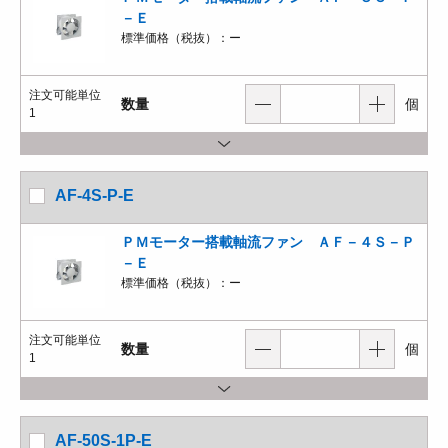
－Ｅ
標準価格（税抜）：
ー
注文可能単位
数量
個
1
AF-4S-P-E
ＰＭモーター搭載軸流ファン ＡＦ－４Ｓ－Ｐ
－Ｅ
標準価格（税抜）：
ー
注文可能単位
数量
個
1
AF-50S-1P-E