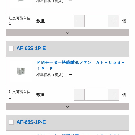
標準価格（税抜）：
ー
注文可能単位
数量
個
1
AF-65S-1P-E
ＰＭモーター搭載軸流ファン ＡＦ－６５Ｓ－
１Ｐ－Ｅ
標準価格（税抜）：
ー
注文可能単位
数量
個
1
AF-65S-1P-E