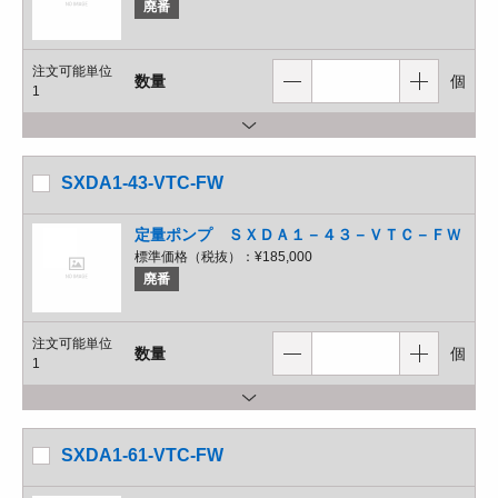
廃番
注文可能単位
数量
個
1
SXDA1-43-VTC-FW
定量ポンプ ＳＸＤＡ１－４３－ＶＴＣ－ＦＷ
標準価格（税抜）：
¥185,000
廃番
注文可能単位
数量
個
1
SXDA1-61-VTC-FW