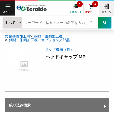
0
0
メニュー
見積カート
注文カート
ログイン
すべて
製罐鉄骨加工機
鋼材・形鋼加工機
鋼材・形鋼加工機 オプション／部品
タケダ機械（株）
ヘッドキャップ MP
絞り込み検索