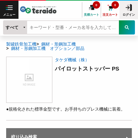
0
0
メニュー
見積カート
注文カート
ログイン
すべて
製罐鉄骨加工機
鋼材・形鋼加工機
鋼材・形鋼加工機 オプション／部品
タケダ機械（株）
パイロットストッパー PS
●規格化された標準金型です。お手持ちのプレス機械に装着。
絞り込み検索