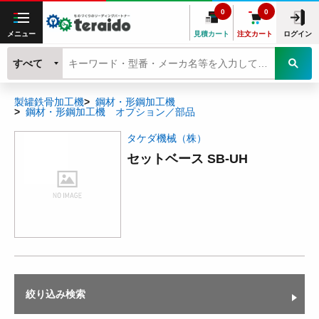
0
0
メニュー
見積カート
注文カート
ログイン
すべて
製罐鉄骨加工機
鋼材・形鋼加工機
鋼材・形鋼加工機 オプション／部品
タケダ機械（株）
セットベース SB-UH
絞り込み検索