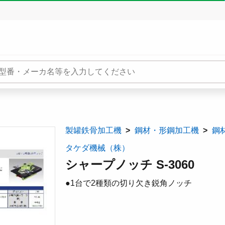
製罐鉄骨加工機
鋼材・形鋼加工機
鋼
タケダ機械（株）
シャープノッチ S-3060
●1台で2種類の切り欠き鋭角ノッチ