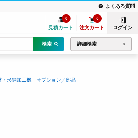
よくある質問
0
0
見積カート
注文カート
ログイン
検索
詳細検索
材・形鋼加工機 オプション／部品