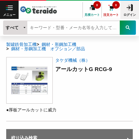
0
0
メニュー
見積カート
注文カート
ログイン
すべて
製罐鉄骨加工機
鋼材・形鋼加工機
鋼材・形鋼加工機 オプション／部品
タケダ機械（株）
アールカットG RCG-9
●厚板アールカットに威力
絞り込み検索