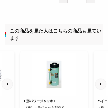
1
この商品を見た人はこちらの商品も見てい
ます
E形パワージャッキ E
ハイニ
（株）大阪ジャッキ製作所
（株）