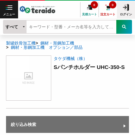
0
0
メニュー
見積カート
注文カート
ログイン
すべて
製罐鉄骨加工機
鋼材・形鋼加工機
鋼材・形鋼加工機 オプション／部品
タケダ機械（株）
Sパンチホルダー UHC-350-S
絞り込み検索