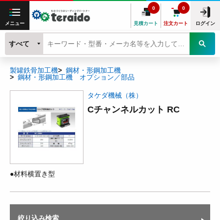
0
0
メニュー
見積カート
注文カート
ログイン
すべて
製罐鉄骨加工機
鋼材・形鋼加工機
鋼材・形鋼加工機 オプション／部品
タケダ機械（株）
Cチャンネルカット RC
●材料横置き型
絞り込み検索