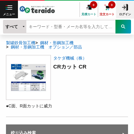
0
0
メニュー
見積カート
注文カート
ログイン
すべて
製罐鉄骨加工機
鋼材・形鋼加工機
鋼材・形鋼加工機 オプション／部品
タケダ機械（株）
CRカット CR
●C面、R面カットに威力
絞り込み検索