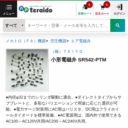
0
0
メニュー
見積カート
注文カート
ログイン
すべて
メカトロ（ＦＡ）機器
空圧機器
エア電磁弁
（株）ＴＡＩＹＯ
小形電磁弁 SR542-PTM
●内径φ32までのシリンダ駆動に適合。●ダイレクトタイプからサ
ブプレートと、多彩なバリエーションで用途に応じた選択が可
能。●電力サージ対策用にAC用はバリスタ、DC用はフライホイ
ールダイオードを標準装備。●AC電源用は、国内外で使用できる
AC100～AC120V共用/AC200～AC240V共用。