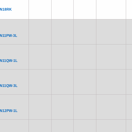
DN18RK
N11PW-3L
N11QW-1L
N11QW-3L
N12PW-1L