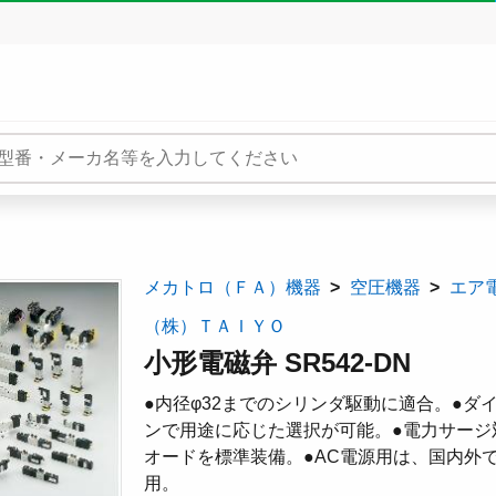
メカトロ（ＦＡ）機器
空圧機器
エア
（株）ＴＡＩＹＯ
小形電磁弁 SR542-DN
●内径φ32までのシリンダ駆動に適合。●
ンで用途に応じた選択が可能。●電力サージ
オードを標準装備。●AC電源用は、国内外で使用で
用。