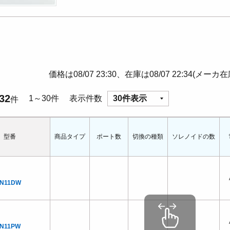
価格は08/07 23:30、在庫は08/07 22:34(メーカ
32
1～30件
表示件数
30件表示
件
型番
商品タイプ
ポート数
切換の種類
ソレノイドの数
DN11DW
DN11PW