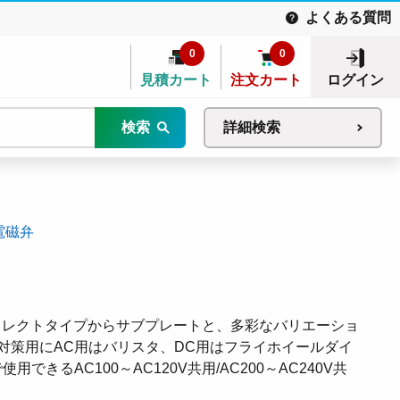
よくある質問
0
0
見積カート
注文カート
ログイン
検索
詳細検索
電磁弁
ダイレクトタイプからサブプレートと、多彩なバリエーショ
対策用にAC用はバリスタ、DC用はフライホイールダイ
きるAC100～AC120V共用/AC200～AC240V共