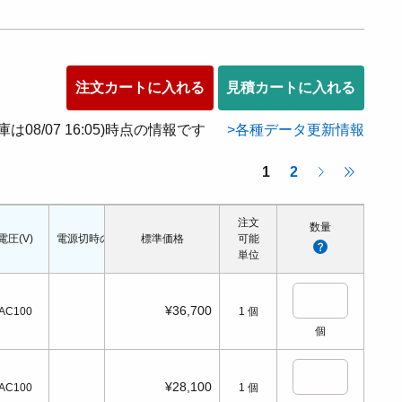
注文カートに入れる
見積カートに入れる
在庫は08/07 16:05)時点の情報です
各種データ更新情報
1
2
注文
数量
電圧(V)
電源切時の状態
標準価格
配管口の種類
配管ねじの呼び
可能
適応シリンダ径(Φ
単位
¥36,700
AC100
1
個
個
¥28,100
AC100
1
個