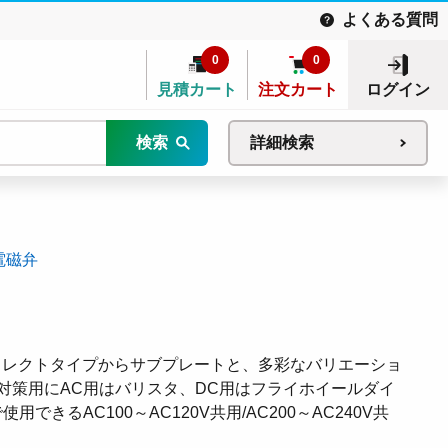
よくある質問
0
0
見積カート
注文カート
ログイン
検索
詳細検索
電磁弁
ダイレクトタイプからサブプレートと、多彩なバリエーショ
対策用にAC用はバリスタ、DC用はフライホイールダイ
きるAC100～AC120V共用/AC200～AC240V共