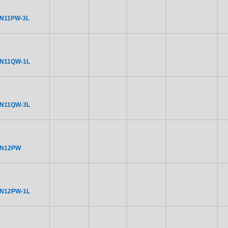
N11PW-3L
N11QW-1L
N11QW-3L
CN12PW
N12PW-1L