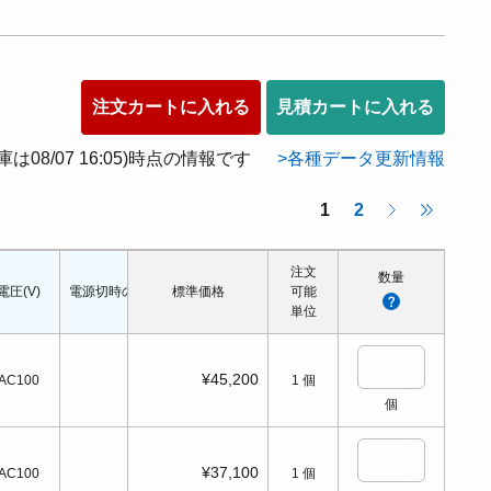
注文カートに入れる
見積カートに入れる
在庫は08/07 16:05)時点の情報です
各種データ更新情報
1
2
注文
数量
電圧(V)
電源切時の状態
標準価格
配管口の種類
配管ねじの呼び
可能
適応シリンダ径(Φ
単位
¥45,200
AC100
1
個
個
¥37,100
AC100
1
個