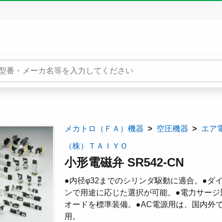
メカトロ（ＦＡ）機器
空圧機器
エア
（株）ＴＡＩＹＯ
小形電磁弁 SR542-CN
●内径φ32までのシリンダ駆動に適合。●
ンで用途に応じた選択が可能。●電力サージ
オードを標準装備。●AC電源用は、国内外で使用で
用。