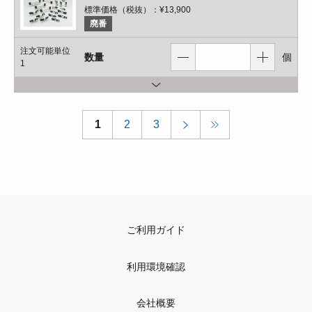
標準価格（税抜）：
¥13,900
廃番
注文可能単位
数量
個
1
1
2
3
ご利用ガイド
利用環境確認
会社概要