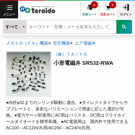
0
0
メニュー
見積カート
注文カート
ログイン
すべて
メカトロ（ＦＡ）機器
空圧機器
エア電磁弁
（株）ＴＡＩＹＯ
小形電磁弁 SR532-RWA
●内径φ32までのシリンダ駆動に適合。●ダイレクトタイプからサ
ブプレートと、多彩なバリエーションで用途に応じた選択が可
能。●電力サージ対策用にAC用はバリスタ、DC用はフライホイ
ールダイオードを標準装備。●AC電源用は、国内外で使用できる
AC100～AC120V共用/AC200～AC240V共用。