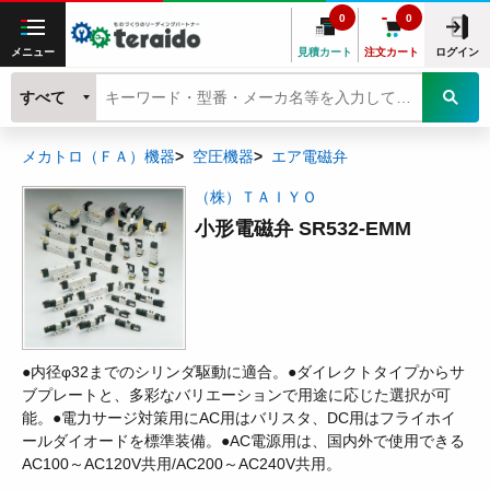
0
0
メニュー
見積カート
注文カート
ログイン
すべて
メカトロ（ＦＡ）機器
空圧機器
エア電磁弁
（株）ＴＡＩＹＯ
小形電磁弁 SR532-EMM
●内径φ32までのシリンダ駆動に適合。●ダイレクトタイプからサ
ブプレートと、多彩なバリエーションで用途に応じた選択が可
能。●電力サージ対策用にAC用はバリスタ、DC用はフライホイ
ールダイオードを標準装備。●AC電源用は、国内外で使用できる
AC100～AC120V共用/AC200～AC240V共用。