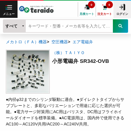
0
0
メニュー
見積カート
注文カート
ログイン
すべて
メカトロ（ＦＡ）機器
空圧機器
エア電磁弁
（株）ＴＡＩＹＯ
小形電磁弁 SR342-OVB
●内径φ32までのシリンダ駆動に適合。●ダイレクトタイプからサ
ブプレートと、多彩なバリエーションで用途に応じた選択が可
能。●電力サージ対策用にAC用はバリスタ、DC用はフライホイ
ールダイオードを標準装備。●AC電源用は、国内外で使用できる
AC100～AC120V共用/AC200～AC240V共用。