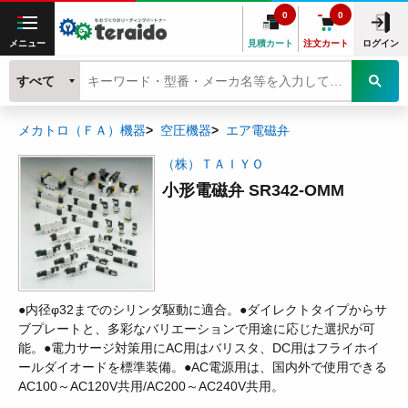
0
0
メニュー
見積カート
注文カート
ログイン
すべて
メカトロ（ＦＡ）機器
空圧機器
エア電磁弁
（株）ＴＡＩＹＯ
小形電磁弁 SR342-OMM
●内径φ32までのシリンダ駆動に適合。●ダイレクトタイプからサ
ブプレートと、多彩なバリエーションで用途に応じた選択が可
能。●電力サージ対策用にAC用はバリスタ、DC用はフライホイ
ールダイオードを標準装備。●AC電源用は、国内外で使用できる
AC100～AC120V共用/AC200～AC240V共用。