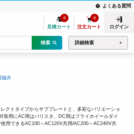
よくある質問
0
0
見積カート
注文カート
ログイン
検索
詳細検索
電磁弁
ダイレクトタイプからサブプレートと、多彩なバリエーショ
対策用にAC用はバリスタ、DC用はフライホイールダイ
きるAC100～AC120V共用/AC200～AC240V共