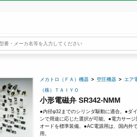
メカトロ（ＦＡ）機器
空圧機器
エア
（株）ＴＡＩＹＯ
小形電磁弁 SR342-NMM
●内径φ32までのシリンダ駆動に適合。●
ンで用途に応じた選択が可能。●電力サージ
オードを標準装備。●AC電源用は、国内外で使用で
用。