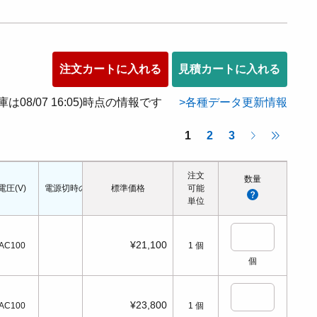
注文カートに入れる
見積カートに入れる
在庫は08/07 16:05)時点の情報です
各種データ更新情報
1
2
3
注文
数量
電圧(V)
電源切時の状態
標準価格
配管口の種類
配管ねじの呼び
可能
適応シリンダ径(Φ
単位
¥21,100
AC100
1
個
個
¥23,800
AC100
1
個