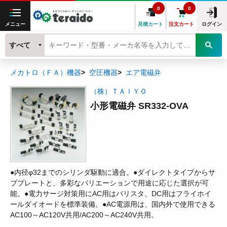
0
0
メニュー
見積カート
注文カート
ログイン
すべて
メカトロ（ＦＡ）機器
空圧機器
エア電磁弁
（株）ＴＡＩＹＯ
小形電磁弁 SR332-OVA
●内径φ32までのシリンダ駆動に適合。●ダイレクトタイプからサ
ブプレートと、多彩なバリエーションで用途に応じた選択が可
能。●電力サージ対策用にAC用はバリスタ、DC用はフライホイ
ールダイオードを標準装備。●AC電源用は、国内外で使用できる
AC100～AC120V共用/AC200～AC240V共用。