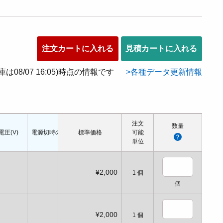
注文カートに入れる
見積カートに入れる
在庫は08/07 16:05)時点の情報です
各種データ更新情報
注文
数量
電圧(V)
電源切時の状態
標準価格
配管口の種類
配管ねじの呼び
可能
適応シリンダ径(Φ
単位
¥2,000
1
個
個
¥2,000
1
個