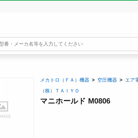
メカトロ（ＦＡ）機器
空圧機器
エア
（株）ＴＡＩＹＯ
マニホールド M0806