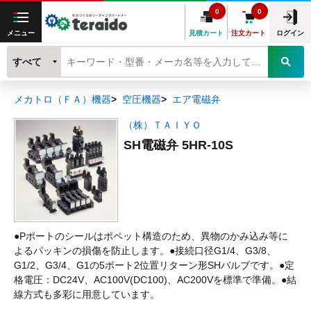
0
0
メニュー
見積カート
注文カート
ログイン
すべて
メカトロ（ＦＡ）機器
空圧機器
エア電磁弁
（株）ＴＡＩＹＯ
SH電磁弁 5HR-10S
●Pポートのシールはポペット構造のため、異物のかみ込み等に
よるパッキンの損傷を防止します。●接続口径G1/4、G3/8、
G1/2、G3/4、G1の5ポート2位置リターン形SHバルブです。●定
格電圧：DC24V、AC100V(DC100)、AC200Vを標準で準備。●結
線方式も多彩に用意しています。