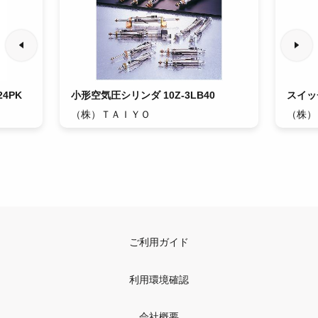
4PK
小形空気圧シリンダ 10Z-3LB40
スイッチ
（株）ＴＡＩＹＯ
（株）
ご利用ガイド
利用環境確認
会社概要