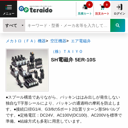
0
0
メニュー
見積カート
注文カート
ログイン
すべて
メカトロ（ＦＡ）機器
空圧機器
エア電磁弁
（株）ＴＡＩＹＯ
SH電磁弁 5ER-10S
●スプール構造でありながら、パッキンははみ出しが発生しない
独自なT字形シールにより、パッキンの通過時の摩耗を防止しま
す。●接続口径G1/4、G3/8の5ポート2位置リターン形SHバルブ
です。●定格電圧：DC24V、AC100V(DC100)、AC200Vを標準で
準備。●結線方式も多彩に用意しています。