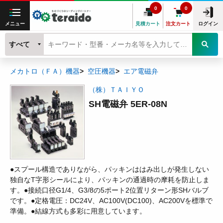
0
0
メニュー
見積カート
注文カート
ログイン
すべて
メカトロ（ＦＡ）機器
空圧機器
エア電磁弁
（株）ＴＡＩＹＯ
SH電磁弁 5ER-08N
●スプール構造でありながら、パッキンははみ出しが発生しない
独自なT字形シールにより、パッキンの通過時の摩耗を防止しま
す。●接続口径G1/4、G3/8の5ポート2位置リターン形SHバルブ
です。●定格電圧：DC24V、AC100V(DC100)、AC200Vを標準で
準備。●結線方式も多彩に用意しています。