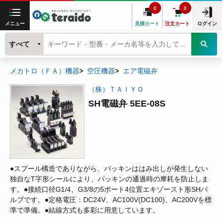
0
0
メニュー
見積カート
注文カート
ログイン
すべて
メカトロ（ＦＡ）機器
空圧機器
エア電磁弁
（株）ＴＡＩＹＯ
SH電磁弁 5EE-08S
●スプール構造でありながら、パッキンははみ出しが発生しない
独自なT字形シールにより、パッキンの通過時の摩耗を防止しま
す。●接続口径G1/4、G3/8の5ポート4位置エキゾースト形SHバ
ルブです。●定格電圧：DC24V、AC100V(DC100)、AC200Vを標
準で準備。●結線方式も多彩に用意しています。