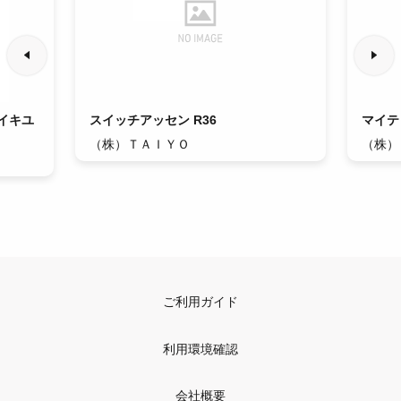
イキユ
スイッチアッセン R36
マイティ
（株）ＴＡＩＹＯ
（株）
ご利用ガイド
利用環境確認
会社概要