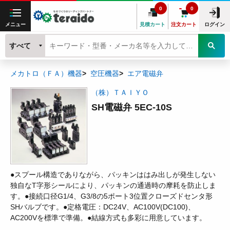
0
0
メニュー
見積カート
注文カート
ログイン
すべて
メカトロ（ＦＡ）機器
空圧機器
エア電磁弁
（株）ＴＡＩＹＯ
SH電磁弁 5EC-10S
●スプール構造でありながら、パッキンははみ出しが発生しない
独自なT字形シールにより、パッキンの通過時の摩耗を防止しま
す。●接続口径G1/4、G3/8の5ポート3位置クローズドセンタ形
SHバルブです。●定格電圧：DC24V、AC100V(DC100)、
AC200Vを標準で準備。●結線方式も多彩に用意しています。