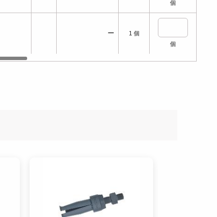
個
ー
1
個
個