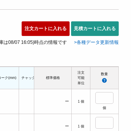
注文カートに入れる
見積カートに入れる
在庫は08/07 16:05)時点の情報です
各種データ更新情報
注文
数量
ーク(mm)
チャック能力(mm)
標準価格
可能
単位
ー
1
個
個
ー
1
個