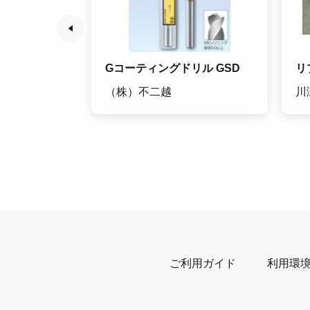
切りバイト
Gコーティングドリル GSD
リ
ート GCMN-
（株）不二越
川
株）
ご利用ガイド
利用環