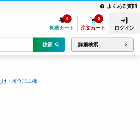
よくある質問
0
0
見積カート
注文カート
ログイン
検索
詳細検索
あけ・複合加工機