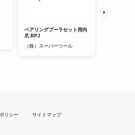
ベアリングプーラセット用内
スパイラルタ
爪 BPJ
ートルねじ E
（株）スーパーツール
オーエスジ
ポリシー
サイトマップ