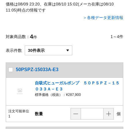
価格は08/09 23:20、在庫は08/10 15:02(メーカ在庫は08/10
11:05)時点の情報です
＞各種データ更新情報
4
対象商品数
1～4件
件
表示件数
30件表示
50PSPZ-15033A-E3
自吸式ヒューガルポンプ ５０ＰＳＰＺ－１５
０３３Ａ－Ｅ３
標準価格（税抜）：
¥287,900
注文可能単位
数量
個
1