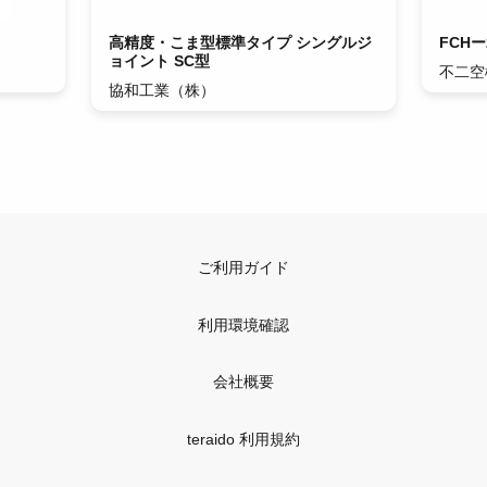
高精度・こま型標準タイプ シングルジ
FCHー
ョイント SC型
不二空
協和工業（株）
ご利用ガイド
利用環境確認
会社概要
teraido 利用規約