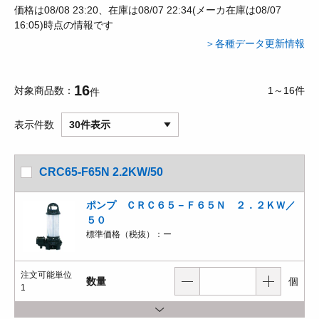
価格は08/08 23:20、在庫は08/07 22:34(メーカ在庫は08/07
16:05)時点の情報です
＞各種データ更新情報
16
対象商品数
1～16件
件
表示件数
30件表示
CRC65-F65N 2.2KW/50
ポンプ ＣＲＣ６５－Ｆ６５Ｎ ２．２ＫＷ／
５０
標準価格（税抜）：
ー
注文可能単位
数量
個
1