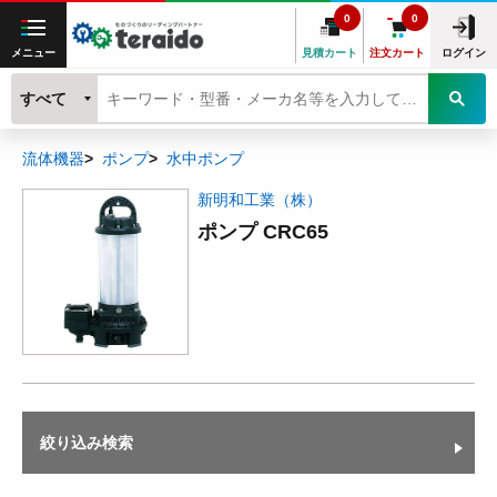
0
0
メニュー
見積カート
注文カート
ログイン
すべて
流体機器
ポンプ
水中ポンプ
新明和工業（株）
ポンプ CRC65
絞り込み検索