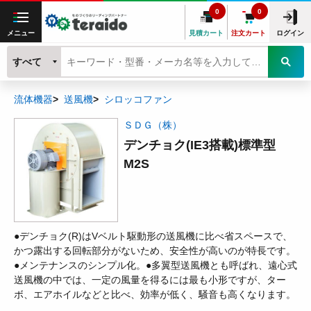
0
0
メニュー
見積カート
注文カート
ログイン
すべて
流体機器
送風機
シロッコファン
ＳＤＧ（株）
デンチョク(IE3搭載)標準型
M2S
●デンチョク(R)はVベルト駆動形の送風機に比べ省スペースで、
かつ露出する回転部分がないため、安全性が高いのが特長です。
●メンテナンスのシンプル化。●多翼型送風機とも呼ばれ、遠心式
送風機の中では、一定の風量を得るには最も小形ですが、ター
ボ、エアホイルなどと比べ、効率が低く、騒音も高くなります。