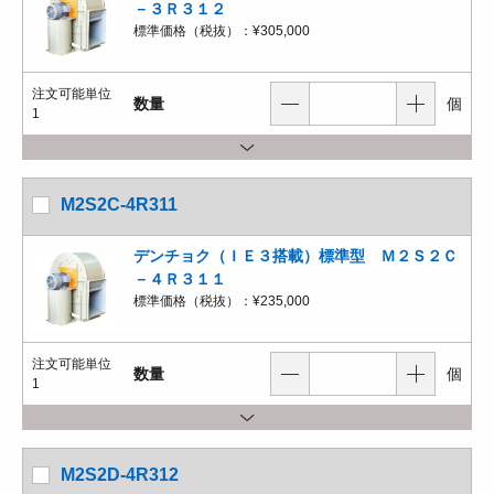
－３Ｒ３１２
標準価格（税抜）：
¥305,000
注文可能単位
数量
個
1
M2S2C-4R311
デンチョク（ＩＥ３搭載）標準型 Ｍ２Ｓ２Ｃ
－４Ｒ３１１
標準価格（税抜）：
¥235,000
注文可能単位
数量
個
1
M2S2D-4R312