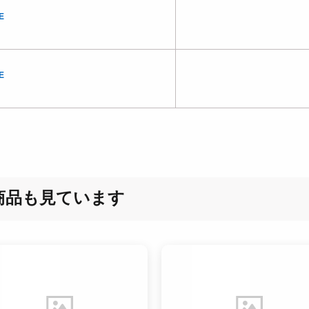
E
E
商品も見ています