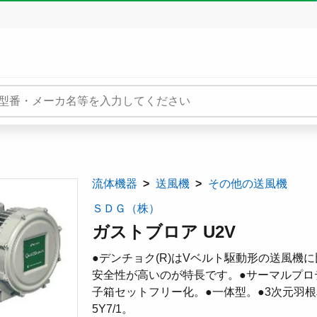
流体機器
送風機
その他の送風機
ＳＤＧ（株）
ガストブロア U2V
●デンチョク(R)はVベルト駆動形の送風
安全性が高いのが特長です。●サーマルプロ
子箱セットフリー化。●一体型。●3次元羽
5Y7/1。