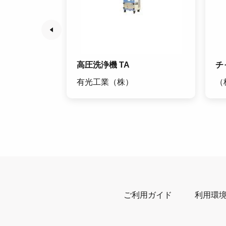
 NKZ型
高圧洗浄機 TA
チ
所
有光工業（株）
（
ご利用ガイド
利用環