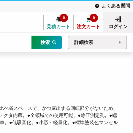
よくある質問
0
0
見積カート
注文カート
ログイン
検索
詳細検索
機に比べ省スペースで、かつ露出する回転部分がないため、
テクタ内蔵。●全領域での使用可能。●静圧測定孔。●端
根車。●低騒音化。●小形・軽量化。●標準塗装色マンセル