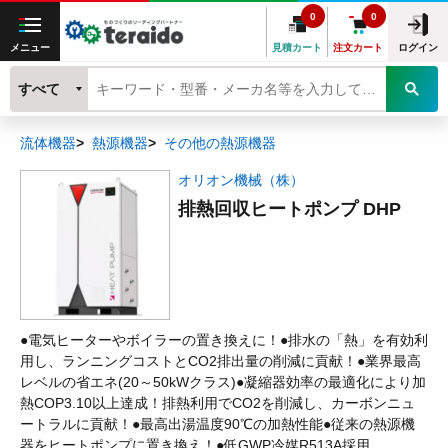
0
0
メニュー
見積カート
注文カート
ログイン
すべて
流体機器
熱源機器
その他の熱源機器
オリオン機械（株）
排熱回収ヒートポンプ DHP
●電気ヒーターやボイラーの置き換えに！●排水の「熱」を有効利
用し、ランニングコストとCO2排出量の削減に貢献！●業界最高
レベルの省エネ(20～50kWクラス)●凝縮器効率の最適化により加
熱COP3.10以上達成！排熱利用でCO2を削減し、カーボンニュ
ートラルに貢献！●最高出湯温度90℃の加熱性能●従来の熱源機
器をヒートポンプに置き換え！●低GWP冷媒R513A採用