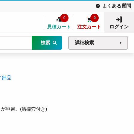
よくある質問
0
0
見積カート
注文カート
ログイン
検索
詳細検索
／部品
スが容易。(清掃穴付き)