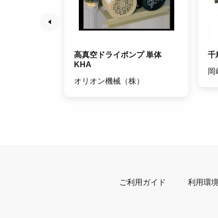
ペンチ J
高真空ドライポンプ 単体
千
KHA
クス
岡
オリオン機械（株）
ご利用ガイド
利用環