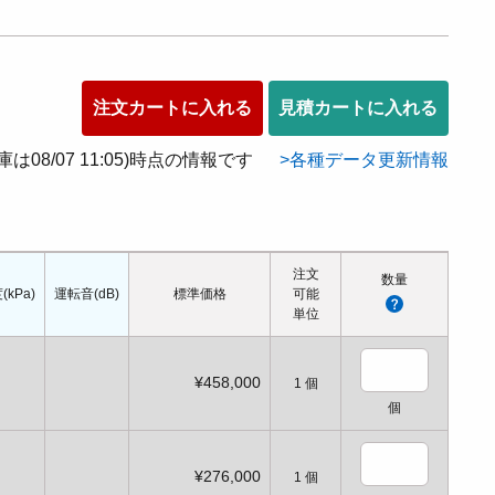
注文カートに入れる
見積カートに入れる
在庫は08/07 11:05)時点の情報です
各種データ更新情報
注文
数量
kPa)
運転音(dB)
標準価格
可能
単位
¥458,000
1
個
個
¥276,000
1
個