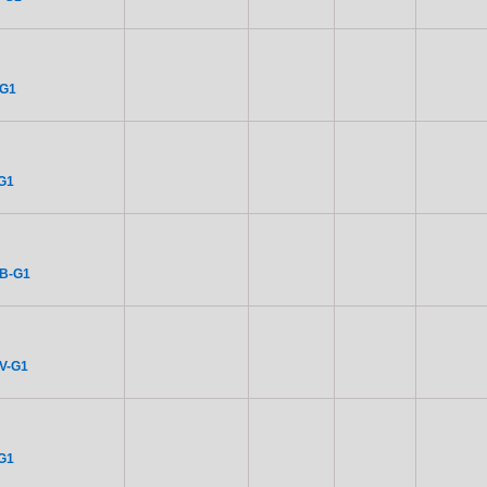
-G1
G1
B-G1
V-G1
G1