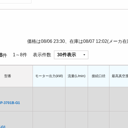
価格は08/06 23:30、在庫は08/07 12:02(メーカ
8
1～8件
表示件数
30件表示
件
型番
モーター出力(kW)
流量(L/min)
接続口径
最高真空度(
P-3701B-G1
-G1