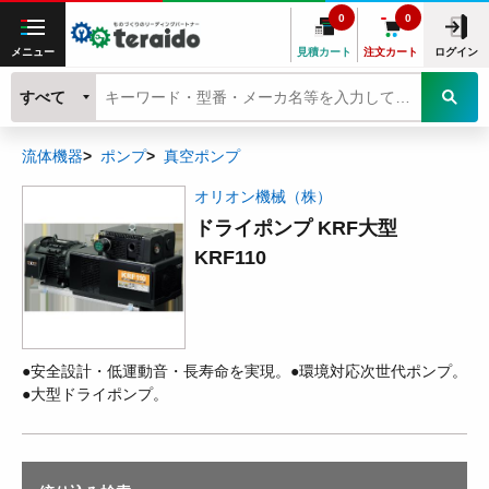
0
0
メニュー
見積カート
注文カート
ログイン
すべて
流体機器
ポンプ
真空ポンプ
オリオン機械（株）
ドライポンプ KRF大型
KRF110
●安全設計・低運動音・長寿命を実現。●環境対応次世代ポンプ。
●大型ドライポンプ。