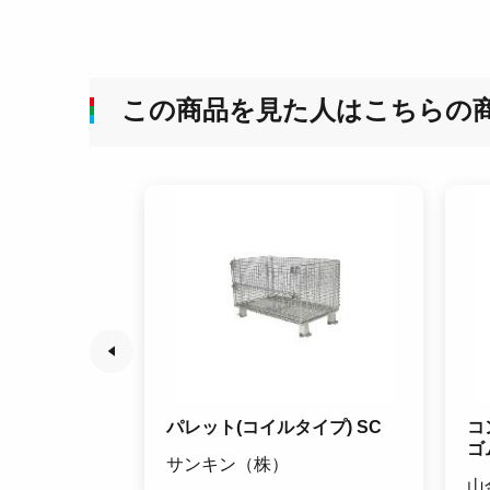
この商品を見た人はこちらの
ー
パレット(コイルタイプ) SC
コ
ゴ
製作所
サンキン（株）
山