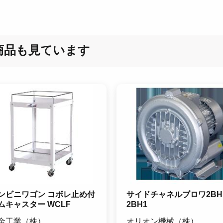
商品も見ています
ンビニワゴン コボレ止め付
サイドチャネルブロワ2BH
ムキャスター WCLF
2BH1
金工業（株）
オリオン機械（株）