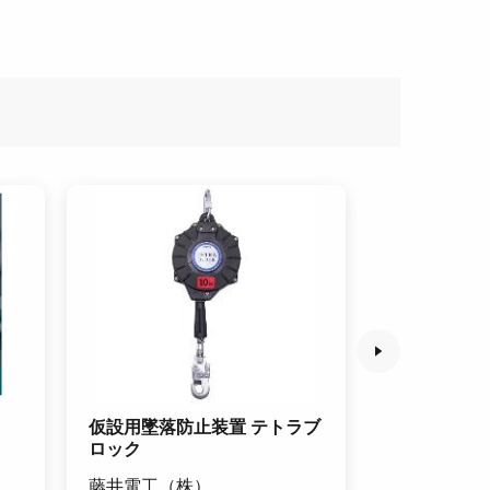
仮設用墜落防止装置 テトラブ
胴ベルト型
ロック
2wayリトラ
藤井電工（株）
藤井電工（