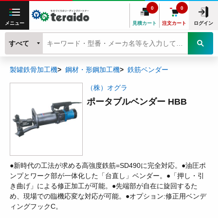
0
0
メニュー
見積カート
注文カート
ログイン
すべて
製罐鉄骨加工機
鋼材・形鋼加工機
鉄筋ベンダー
（株）オグラ
ポータブルベンダー HBB
●新時代の工法が求める高強度鉄筋=SD490に完全対応。●油圧ポ
ンプとワーク部が一体化した「台直し」ベンダー。●「押し・引
き曲げ」による修正加工が可能。●先端部が自在に旋回するた
め、現場での臨機応変な対応が可能。●オプション:修正用ベンデ
ィングフックC。