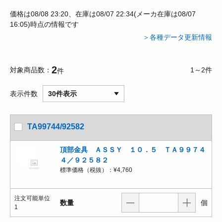
価格は08/08 23:20、在庫は08/07 22:34(メーカ在庫は08/07
16:05)時点の情報です
＞各種データ更新情報
2
対象商品数
1～2件
件
表示件数
30件表示
TA99744/92582
頂部金具 ＡＳＳＹ １０．５ ＴＡ９９７４
４／９２５８２
標準価格（税抜）：
¥4,760
注文可能単位
数量
個
1