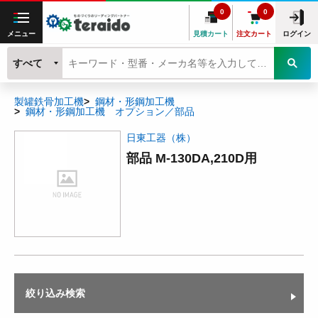
0
0
メニュー
見積カート
注文カート
ログイン
すべて
製罐鉄骨加工機
鋼材・形鋼加工機
鋼材・形鋼加工機 オプション／部品
日東工器（株）
部品 M-130DA,210D用
絞り込み検索