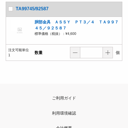
TA99745/92587
胴部金具 ＡＳＳＹ ＰＴ３／４ ＴＡ９９７
４５／９２５８７
標準価格（税抜）：
¥4,600
注文可能単位
数量
個
1
ご利用ガイド
利用環境確認