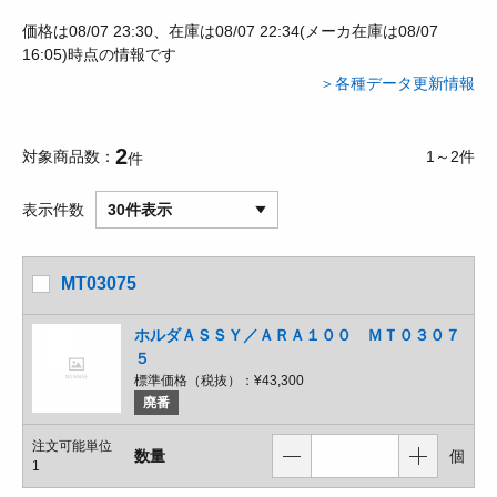
価格は08/07 23:30、在庫は08/07 22:34(メーカ在庫は08/07
16:05)時点の情報です
＞各種データ更新情報
2
対象商品数
1～2件
件
表示件数
30件表示
MT03075
ホルダＡＳＳＹ／ＡＲＡ１００ ＭＴ０３０７
５
標準価格（税抜）：
¥43,300
廃番
注文可能単位
数量
個
1