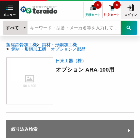
0
0
メニュー
見積カート
注文カート
ログイン
すべて
製罐鉄骨加工機
鋼材・形鋼加工機
鋼材・形鋼加工機 オプション／部品
日東工器（株）
オプション ARA-100用
絞り込み検索