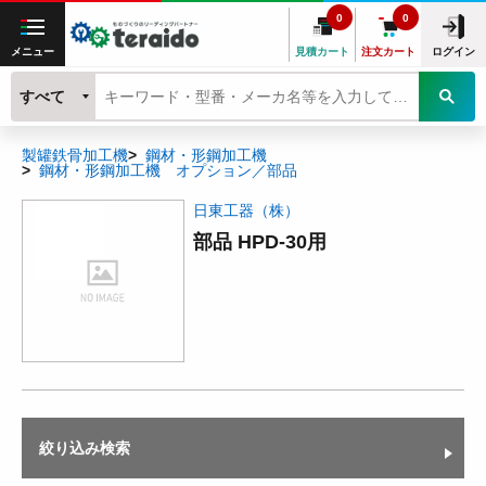
0
0
メニュー
見積カート
注文カート
ログイン
すべて
製罐鉄骨加工機
鋼材・形鋼加工機
鋼材・形鋼加工機 オプション／部品
日東工器（株）
部品 HPD-30用
絞り込み検索