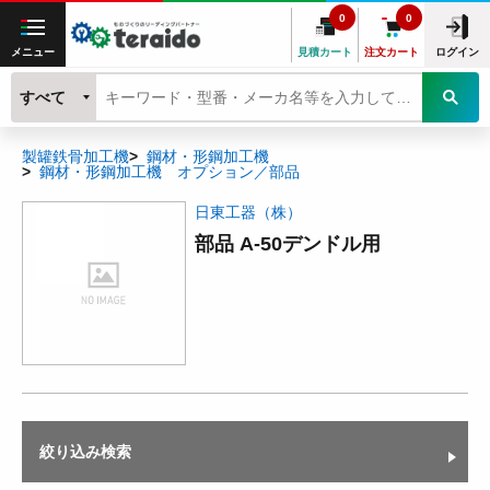
0
0
メニュー
見積カート
注文カート
ログイン
すべて
製罐鉄骨加工機
鋼材・形鋼加工機
鋼材・形鋼加工機 オプション／部品
日東工器（株）
部品 A-50デンドル用
絞り込み検索