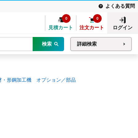
よくある質問
0
0
見積カート
注文カート
ログイン
検索
詳細検索
材・形鋼加工機 オプション／部品