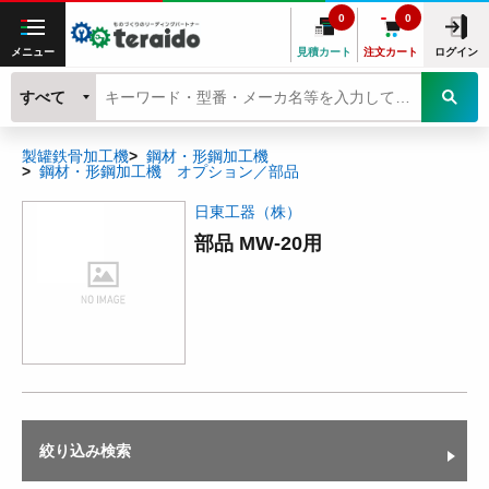
0
0
メニュー
見積カート
注文カート
ログイン
すべて
製罐鉄骨加工機
鋼材・形鋼加工機
鋼材・形鋼加工機 オプション／部品
日東工器（株）
部品 MW-20用
絞り込み検索