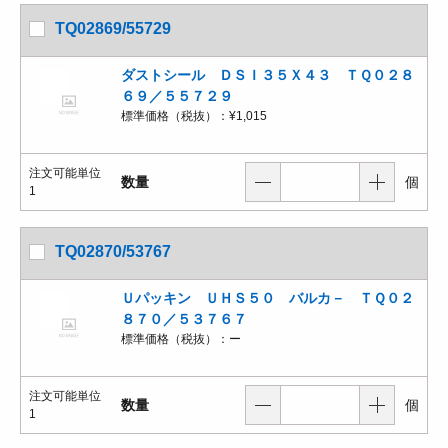
TQ02869/55729
ダストシール ＤＳＩ３５Ｘ４３ ＴＱ０２８
６９／５５７２９
標準価格（税抜）：
¥1,015
注文可能単位
数量
個
1
TQ02870/53767
Ｕパッキン ＵＨＳ５０ バルカ－ ＴＱ０２
８７０／５３７６７
標準価格（税抜）：
ー
注文可能単位
数量
個
1