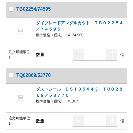
TB02254/74595
ダイブレードアングルカツト ＴＢ０２２５４
／７４５９５
標準価格（税抜）：
¥134,900
注文可能単位
数量
個
1
TQ02869/53770
ダストシール ＤＳＩ３５Ｘ４３ ＴＱ０２８
６９／５３７７０
標準価格（税抜）：
¥1,015
注文可能単位
数量
個
1