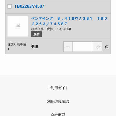
TB02263/74587
ベンデイング ３．４ＴヨウＡＳＳＹ ＴＢ０
２２６３／７４５８７
標準価格（税抜）：
¥73,000
廃番
注文可能単位
数量
個
1
ご利用ガイド
利用環境確認
会社概要